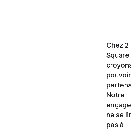
Chez 2
Square
croyon
pouvoir
partena
Notre
engag
ne se li
pas à