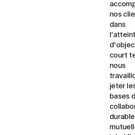
accomp
nos cli
dans
l’attein
d'objec
court t
nous
travaill
jeter le
bases 
collabo
durable
mutuel