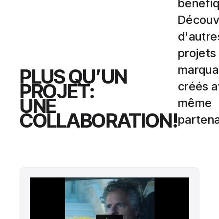
bénéfiq
Découv
d'autre
projets
marqua
PLUS QU’UN
PROJET:
créés a
UNE
même
COLLABORATION!
partena