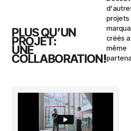
d'autre
projets
marqua
PLUS QU’UN
PROJET:
créés a
UNE
même
COLLABORATION!
partena