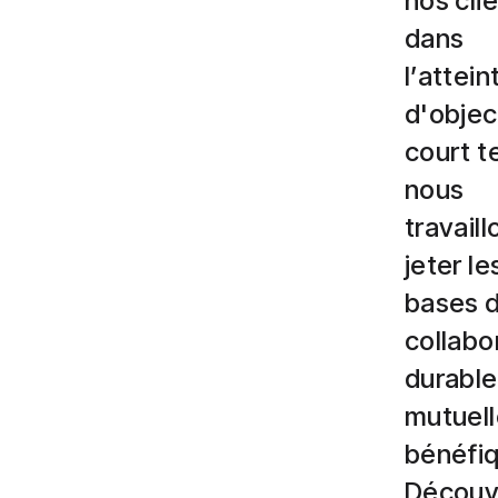
nos cli
dans
l’attein
d'objec
court t
nous
travaill
jeter le
bases 
collabo
durable
mutuel
bénéfiq
Découv