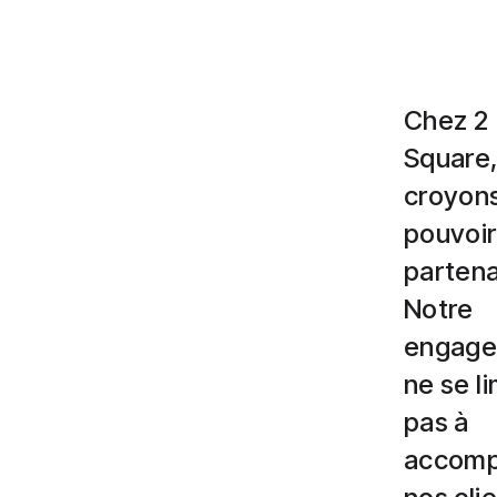
Chez 2
Square
croyon
pouvoir
partena
Notre
engag
ne se li
pas à
accomp