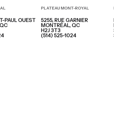
ÉAL
PLATEAU MONT-ROYAL
NT-PAUL OUEST
5255, RUE GARNIER
 QC
MONTRÉAL, QC
H2J 3T3
24
(514) 525-1024