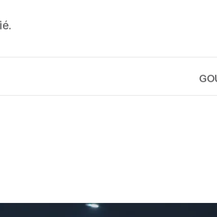
ié.
GOU