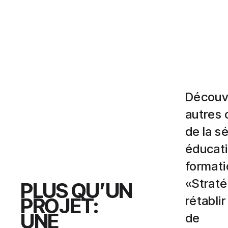
Découv
autres 
de la sé
éducati
formati
«Straté
PLUS QU’UN
PROJET:
rétablir
UNE
de